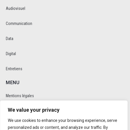
Audiovisuel
Communication
Data
Digital
Entretiens
MENU
Mentions légales
We value your privacy
Politique de cookie et de confidentalité
We use cookies to enhance your browsing experience, serve
RÉSEAUX SOCIAUX
personalized ads or content, and analyze our traffic. By