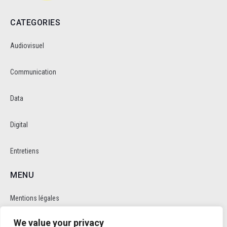
CATEGORIES
Audiovisuel
Communication
Data
Digital
Entretiens
MENU
Mentions légales
We value your privacy
Politique de cookie et de confidentalité