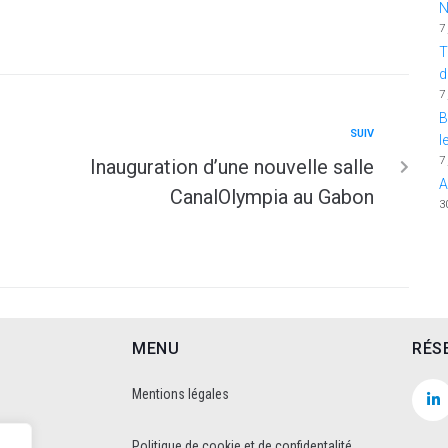
N
7
T
d
7
B
SUIV
l
7
Inauguration d’une nouvelle salle
A
CanalOlympia au Gabon
3
MENU
RÉS
Mentions légales
Politique de cookie et de confidentalité