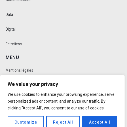
Data
Digital
Entretiens
MENU
Mentions légales
We value your privacy
Politique de cookie et de confidentalité
We use cookies to enhance your browsing experience, serve
RÉSEAUX SOCIAUX
personalized ads or content, and analyze our traffic. By
clicking "Accept All", you consent to our use of cookies.
Customize
Reject All
Accept All
Réalisé par
Trusty Studio