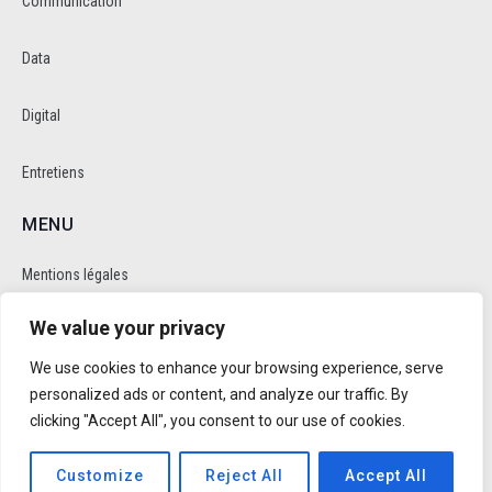
Communication
Data
Digital
Entretiens
MENU
Mentions légales
We value your privacy
Politique de cookie et de confidentalité
We use cookies to enhance your browsing experience, serve
RÉSEAUX SOCIAUX
personalized ads or content, and analyze our traffic. By
clicking "Accept All", you consent to our use of cookies.
Customize
Reject All
Accept All