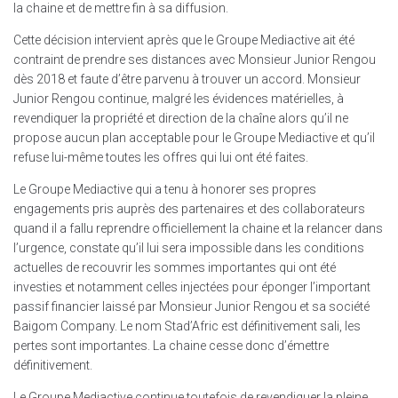
la chaine et de mettre fin à sa diffusion.
Cette décision intervient après que le Groupe Mediactive ait été
contraint de prendre ses distances avec Monsieur Junior Rengou
dès 2018 et faute d’être parvenu à trouver un accord. Monsieur
Junior Rengou continue, malgré les évidences matérielles, à
revendiquer la propriété et direction de la chaîne alors qu’il ne
propose aucun plan acceptable pour le Groupe Mediactive et qu’il
refuse lui-même toutes les offres qui lui ont été faites.
Le Groupe Mediactive qui a tenu à honorer ses propres
engagements pris auprès des partenaires et des collaborateurs
quand il a fallu reprendre officiellement la chaine et la relancer dans
l’urgence, constate qu’il lui sera impossible dans les conditions
actuelles de recouvrir les sommes importantes qui ont été
investies et notamment celles injectées pour éponger l’important
passif financier laissé par Monsieur Junior Rengou et sa société
Baigom Company. Le nom Stad’Afric est définitivement sali, les
pertes sont importantes. La chaine cesse donc d’émettre
définitivement.
Le Groupe Mediactive continue toutefois de revendiquer la pleine