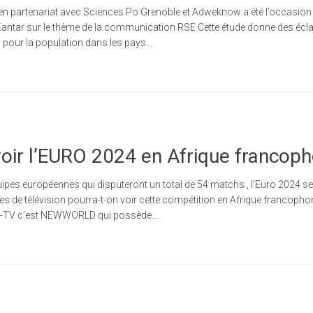
en partenariat avec Sciences Po Grenoble et Adweknow a été l’occasion 
r Kantar sur le thème de la communication RSE Cette étude donne des éclai
pour la population dans les pays...
voir l’EURO 2024 en Afrique francop
ipes européennes qui disputeront un total de 54 matchs , l’Euro 2024 se dé
es de télévision pourra-t-on voir cette compétition en Afrique francoph
y-TV c’est NEWWORLD qui possède...